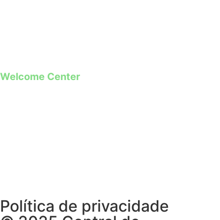
+351 968 173 837 **
*Chamada para a rede fixa nacional
**Chamada para rede móvel
Welcome Center
Rua Paio Galvão
Segunda a Domingo
09h00 – 19h00
Política de privacidade