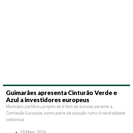
Guimarães apresenta Cinturão Verde e
Azul a investidores europeus
Município partilhou projeto de 61km de ecovias perante a
Comissão Europeia, como parte da solução rumo à neutralidade
carbónica
29 Maio, 2026