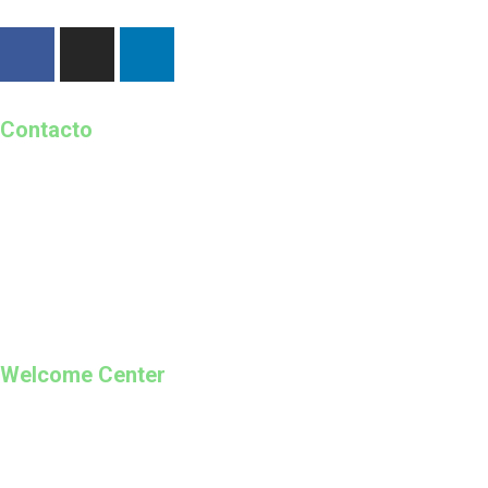
Contacto
geral@guimaraes2026.pt
+351 253 421 218 *
+351 968 173 837 **
*Chamada para a rede fixa nacional
**Chamada para rede móvel
Welcome Center
Rua Paio Galvão
Segunda a Domingo