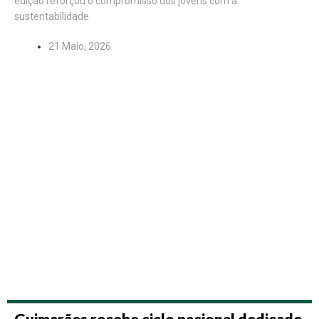
edição reforçou o compromisso dos jovens com a
sustentabilidade
21 Maio, 2026
Guimarães recebe ciclo nacional dedicado