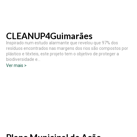
CLEANUP4Guimarães
Inspirado num estudo alarmante que revelou que 97% dos
resíduos encontrados nas margens dos rios são compostos por
plástico e têxteis, este projeto tem o objetivo de proteger a
biodiversidade e…
Ver mais >