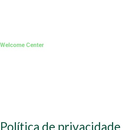
+351 253 421 218 *
+351 968 173 837 **
*Chamada para a rede fixa nacional
**Chamada para rede móvel
Welcome Center
Rua Paio Galvão
Segunda a Domingo
09h00 – 19h00
Política de privacidade