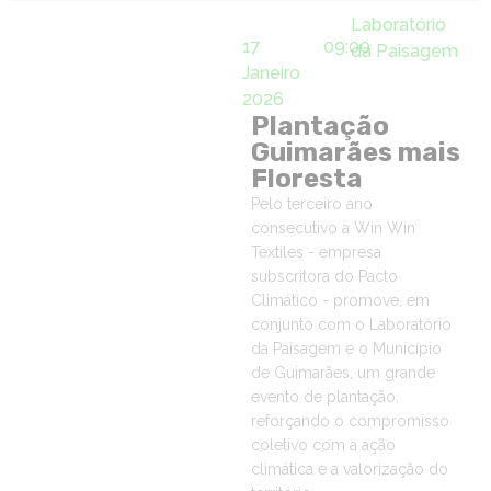
Laboratório
17
09:00
da Paisagem
Janeiro
2026
Plantação
Guimarães mais
Floresta
Pelo terceiro ano
consecutivo a Win Win
Textiles - empresa
subscritora do Pacto
Climático - promove, em
conjunto com o Laboratório
da Paisagem e o Município
de Guimarães, um grande
evento de plantação,
reforçando o compromisso
coletivo com a ação
climática e a valorização do