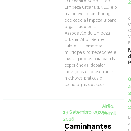
O Encontro Nacional de
Limpeza Urbana (ENLU) é o
J
maior evento em Portugal
d
dedicado à limpeza urbana,
C
organizado pela
C
Associação de Limpeza
V
Urbana (ALU). Reúne
F
autarquias, empresas
municipais, fornecedores e
investigadores para partilhar
experiências, debater
inovações e apresentar as
melhores práticas e
0
tecnologias do setor....
a
3
A
Airão,
13 Setembro
09:00
Vermil
L
2026
a
Caminhantes
d