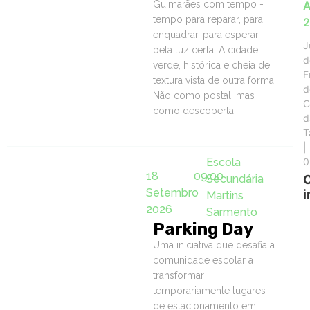
Guimarães com tempo -
A
tempo para reparar, para
enquadrar, para esperar
J
pela luz certa. A cidade
d
verde, histórica e cheia de
F
textura vista de outra forma.
d
Não como postal, mas
C
como descoberta....
d
T
|
Escola
0
18
09:00
Secundária
Setembro
i
Martins
2026
Sarmento
Parking Day
Uma iniciativa que desafia a
comunidade escolar a
transformar
temporariamente lugares
de estacionamento em