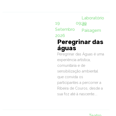
Laboratório
19
09:30
da
Setembro
Paisagem
2026
Peregrinar das
águas
Peregrinar das Águas é uma
experiência artística,
comunitária e de
sensibilização ambiental
que convida os
participantes a percorrer a
Ribeira de Couros, desde a
sua foz até à nascente....
Teatro