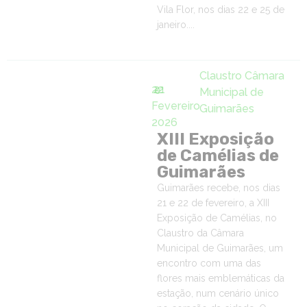
Vila Flor, nos dias 22 e 25 de
janeiro....
Claustro Câmara
22
21
e
Municipal de
Fevereiro
Guimarães
2026
XIII Exposição
de Camélias de
Guimarães
Guimarães recebe, nos dias
21 e 22 de fevereiro, a XIII
Exposição de Camélias, no
Claustro da Câmara
Municipal de Guimarães, um
encontro com uma das
flores mais emblemáticas da
estação, num cenário único