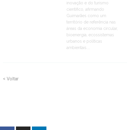
inovação e do turismo
científico, afirmando
Guimarães como um
território de referência nas
áreas da economia circular,
bioenergia, ecossistemas
urbanos e políticas
ambientais....
< Voltar