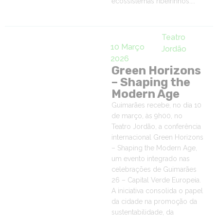
ecossistemas ribeirinhos....
Teatro
10 Março
Jordão
2026
Green Horizons
– Shaping the
Modern Age
Guimarães recebe, no dia 10
de março, às 9h00, no
Teatro Jordão, a conferência
internacional Green Horizons
– Shaping the Modern Age,
um evento integrado nas
celebrações de Guimarães
26 – Capital Verde Europeia.
A iniciativa consolida o papel
da cidade na promoção da
sustentabilidade, da