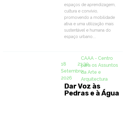
espaços de aprendizagem,
cultura e convívio,
promovendo a mobilidade
ativa e uma utilização mais
sustentável e humana do
espaço urbano....
CAAA - Centro
18
21:30
para os Assuntos
Setembro
da Arte e
2026
Arquitectura
Dar Voz às
Pedras e à Água