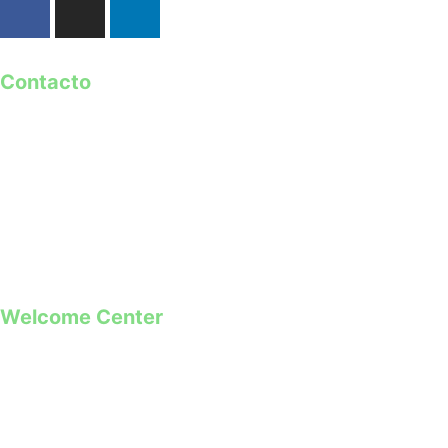
Contacto
geral@guimaraes2026.pt
+351 253 421 218 *
+351 968 173 837 **
*Chamada para a rede fixa nacional
**Chamada para rede móvel
Welcome Center
Rua Paio Galvão
Segunda a Domingo
09h00 – 19h00