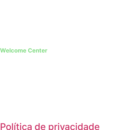
+351 253 421 218 *
+351 968 173 837 **
*Chamada para a rede fixa nacional
**Chamada para rede móvel
Welcome Center
Rua Paio Galvão
Segunda a Domingo
09h00 – 19h00
Política de privacidade