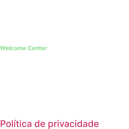
+351 253 421 218 *
+351 968 173 837 **
*Chamada para a rede fixa nacional
**Chamada para rede móvel
Welcome Center
Rua Paio Galvão
Segunda a Domingo
09h00 – 19h00
Política de privacidade