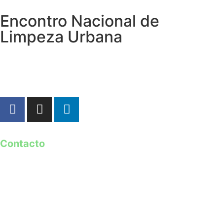
Encontro Nacional de
Limpeza Urbana
Contacto
geral@guimaraes2026.pt
+351 253 421 218 *
+351 968 173 837 **
*Chamada para a rede fixa nacional