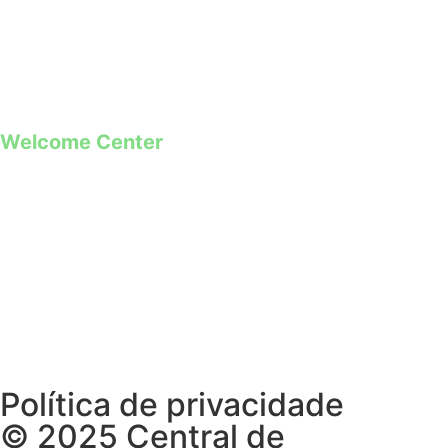
+351 968 173 837 **
*Chamada para a rede fixa nacional
**Chamada para rede móvel
Welcome Center
Rua Paio Galvão
Segunda a Domingo
09h00 – 19h00
Política de privacidade
© 2025 Central de