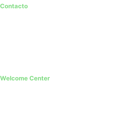
Contacto
geral@guimaraes2026.pt
+351 253 421 218 *
+351 968 173 837 **
*Chamada para a rede fixa nacional
**Chamada para rede móvel
Welcome Center
Rua Paio Galvão
Segunda a Domingo
09h00 – 19h00