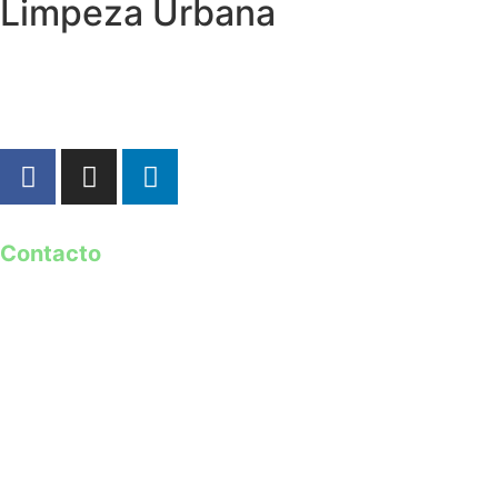
Limpeza Urbana
Contacto
geral@guimaraes2026.pt
+351 253 421 218 *
+351 968 173 837 **
*Chamada para a rede fixa nacional
**Chamada para rede móvel