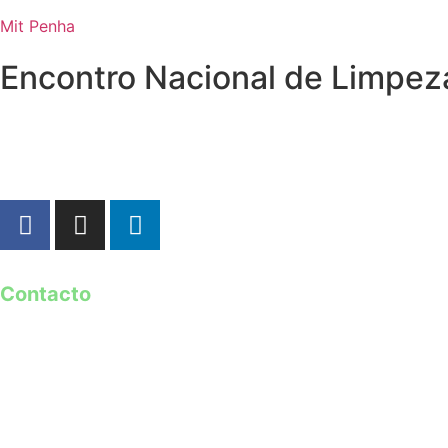
Mit Penha
Encontro Nacional de Limpez
Contacto
geral@guimaraes2026.pt
+351 253 421 218 *
+351 968 173 837 **
*Chamada para a rede fixa nacional