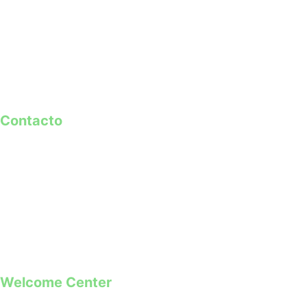
Contacto
geral@guimaraes2026.pt
+351 253 421 218 *
+351 968 173 837 **
*Chamada para a rede fixa nacional
**Chamada para rede móvel
Welcome Center