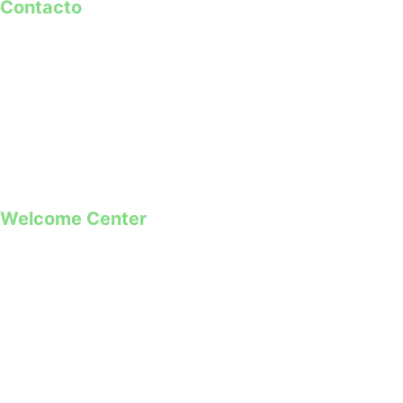
Contacto
geral@guimaraes2026.pt
+351 253 421 218 *
+351 968 173 837 **
*Chamada para a rede fixa nacional
**Chamada para rede móvel
Welcome Center
Rua Paio Galvão
Segunda a Domingo
09h00 – 19h00