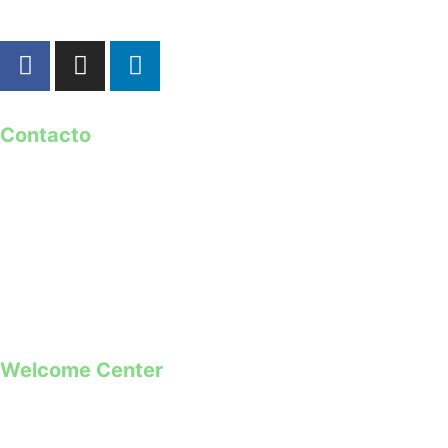
Contacto
geral@guimaraes2026.pt
+351 253 421 218 *
+351 968 173 837 **
*Chamada para a rede fixa nacional
**Chamada para rede móvel
Welcome Center
Rua Paio Galvão