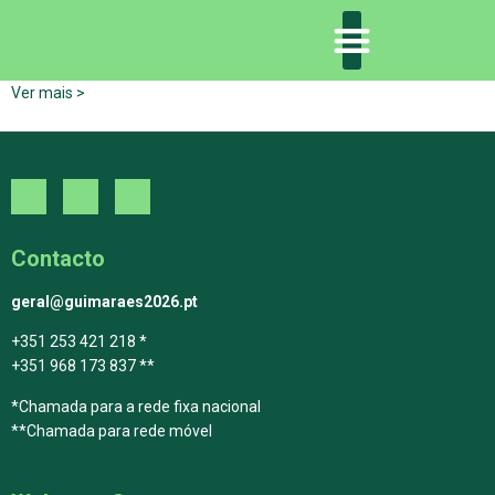
Ver mais >
DECLARAÇÃO DE GUIMARÃES: ONE PLANET CITY
DECLARAÇÃO DE COLABORAÇÃO
GUIMARÃES 2030
Contacto
geral@guimaraes2026.pt
+351 253 421 218 *
+351 968 173 837 **
*Chamada para a rede fixa nacional
**Chamada para rede móvel