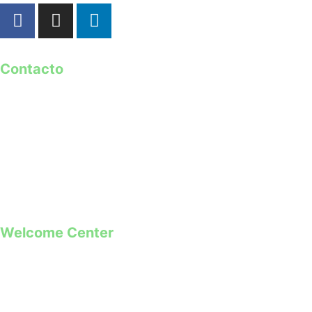
Contacto
geral@guimaraes2026.pt
+351 253 421 218 *
+351 968 173 837 **
*Chamada para a rede fixa nacional
**Chamada para rede móvel
Welcome Center
Rua Paio Galvão
Segunda a Domingo