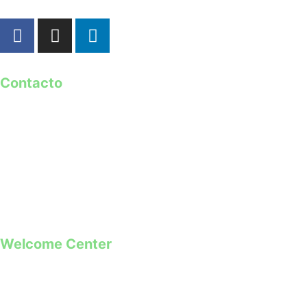
Contacto
geral@guimaraes2026.pt
+351 253 421 218 *
+351 968 173 837 **
*Chamada para a rede fixa nacional
**Chamada para rede móvel
Welcome Center
Rua Paio Galvão
Segunda a Domingo