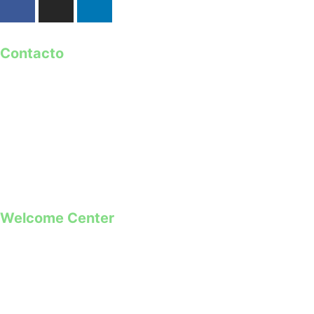
Contacto
geral@guimaraes2026.pt
+351 253 421 218 *
+351 968 173 837 **
*Chamada para a rede fixa nacional
**Chamada para rede móvel
Welcome Center
Rua Paio Galvão
Segunda a Domingo
09h00 – 19h00