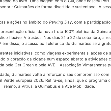
tação do livro “Uma viagem com o Gui, onde nasceu Portug
cobrir Guimarães de forma divertida e sustentável. A sess
icas e ações no âmbito do
Parking Day
, com a participação
presentação oficial da nova frota 100% elétrica da Guimab
o flexível Vitrusbus. Nos dias 21 e 22 de setembro, a red
. Além disso, o acesso ao Teleférico de Guimarães será grat
entes iniciativas, como viagens experimentais, ações de 
ando o coração da cidade num espaço aberto a atividades 
ovida pela Get Green e pela AVE – Associação Vimaranense p
idade, Guimarães volta a reforçar o seu compromisso com 
l Verde Europeia 2026. Refira-se, ainda, que o programa c
 a Trenmo, a Vitrus, a Guimabus e a Ave Mobilidade.