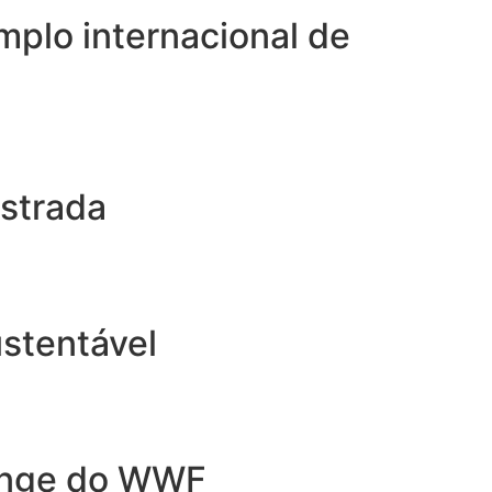
plo internacional de
estrada
stentável
lenge do WWF