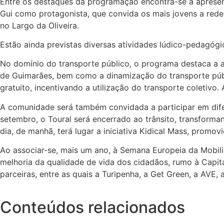
Entre os destaques da programação encontra-se a apresen
Gui como protagonista, que convida os mais jovens a redes
no Largo da Oliveira.
Estão ainda previstas diversas atividades lúdico-pedagóg
No domínio do transporte público, o programa destaca a a
de Guimarães, bem como a dinamização do transporte públic
gratuito, incentivando a utilização do transporte coletivo
A comunidade será também convidada a participar em difer
setembro, o Toural será encerrado ao trânsito, transform
dia, de manhã, terá lugar a iniciativa Kidical Mass, prom
Ao associar-se, mais um ano, à Semana Europeia da Mobil
melhoria da qualidade de vida dos cidadãos, rumo à Capita
parceiras, entre as quais a Turipenha, a Get Green, a AVE,
Conteúdos relacionados