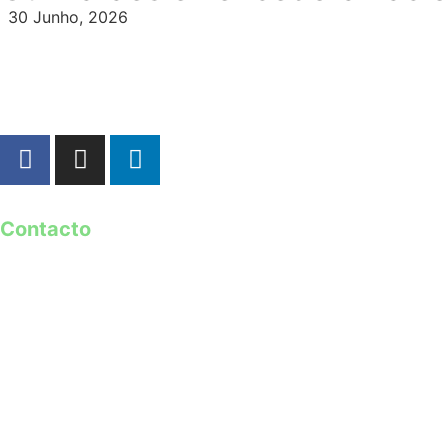
30 Junho, 2026
Contacto
geral@guimaraes2026.pt
+351 253 421 218 *
+351 968 173 837 **
*Chamada para a rede fixa nacional
**Chamada para rede móvel