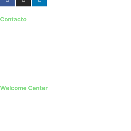
Contacto
geral@guimaraes2026.pt
+351 253 421 218 *
+351 968 173 837 **
*Chamada para a rede fixa nacional
**Chamada para rede móvel
Welcome Center
Rua Paio Galvão
Segunda a Domingo
09h00 – 19h00