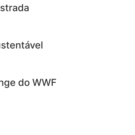
estrada
stentável
lenge do WWF