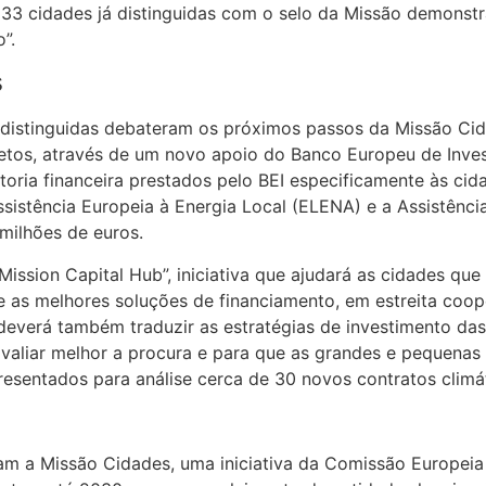
as 33 cidades já distinguidas com o selo da Missão demon
”.
s
s distinguidas debateram os próximos passos da Missão Cid
etos, através de um novo apoio do Banco Europeu de Inves
oria financeira prestados pelo BEI especificamente às cid
Assistência Europeia à Energia Local (ELENA) e a Assistênc
milhões de euros.
Mission Capital Hub”, iniciativa que ajudará as cidades qu
e as melhores soluções de financiamento, em estreita coo
deverá também traduzir as estratégias de investimento da
a avaliar melhor a procura e para que as grandes e pequen
resentados para análise cerca de 30 novos contratos climá
am a Missão Cidades, uma iniciativa da Comissão Europeia