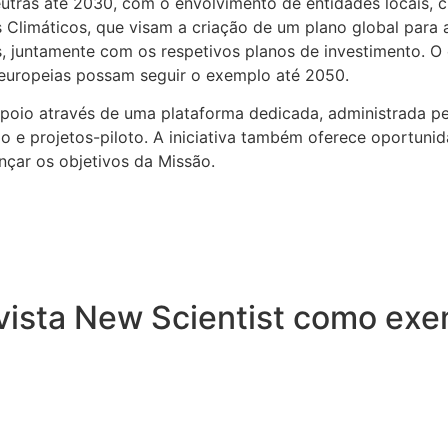
utras até 2030, com o envolvimento de entidades locais, c
os Climáticos, que visam a criação de um plano global para
tes, juntamente com os respetivos planos de investimento. 
europeias possam seguir o exemplo até 2050.
poio através de uma plataforma dedicada, administrada pe
ão e projetos-piloto. A iniciativa também oferece oportun
nçar os objetivos da Missão.
ista New Scientist como exem