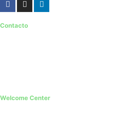
Contacto
geral@guimaraes2026.pt
+351 253 421 218 *
+351 968 173 837 **
*Chamada para a rede fixa nacional
**Chamada para rede móvel
Welcome Center
Rua Paio Galvão
Segunda a Domingo
09h00 – 19h00