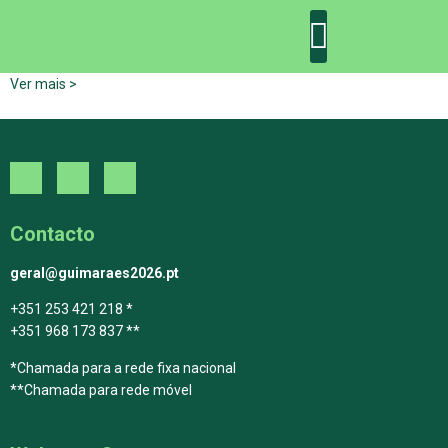
Ver mais >
DECLARAÇÃO DE GUIMARÃES: ONE PLANET CITY
DECLARAÇÃO DE COLABORAÇÃO
GUIMARÃES 2030
Contacto
geral@guimaraes2026.pt
+351 253 421 218 *
+351 968 173 837 **
*Chamada para a rede fixa nacional
**Chamada para rede móvel