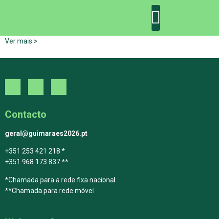
Ver mais >
DECLARAÇÃO DE GUIMARÃES: ONE PLANET CITY
DECLARAÇÃO DE COLABORAÇÃO
GUIMARÃES 2030
Contacto
geral@guimaraes2026.pt
+351 253 421 218 *
+351 968 173 837 **
*Chamada para a rede fixa nacional
**Chamada para rede móvel