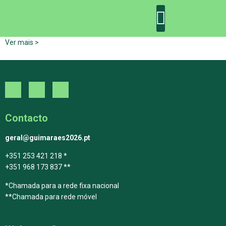
Ver mais >
DECLARAÇÃO DE GUIMARÃES: ONE PLANET CITY
DECLARAÇÃO DE COLABORAÇÃO
GUIMARÃES 2030
Contacto
geral@guimaraes2026.pt
+351 253 421 218 *
+351 968 173 837 **
*Chamada para a rede fixa nacional
**Chamada para rede móvel