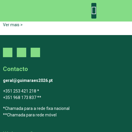
Ver mais >
DECLARAÇÃO DE GUIMARÃES: ONE PLANET CITY
DECLARAÇÃO DE COLABORAÇÃO
GUIMARÃES 2030
Contacto
geral@guimaraes2026.pt
+351 253 421 218 *
+351 968 173 837 **
*Chamada para a rede fixa nacional
**Chamada para rede móvel