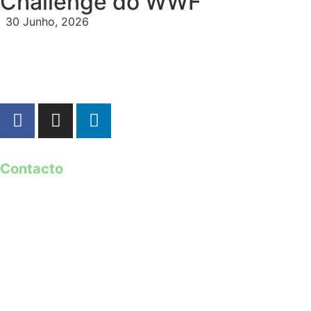
Challenge do WWF
30 Junho, 2026
Contacto
geral@guimaraes2026.pt
+351 253 421 218 *
+351 968 173 837 **
*Chamada para a rede fixa nacional
**Chamada para rede móvel