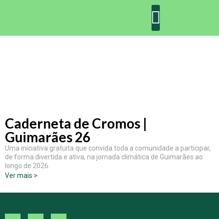
DECLARAÇÃO DE GUIMARÃES: ONE PLANET CITY
DECLARAÇÃO DE COLABORAÇÃO
GUIMARÃES 2030
Caderneta de Cromos |
Guimarães 26
Uma iniciativa gratuita que convida toda a comunidade a participar,
de forma divertida e ativa, na jornada climática de Guimarães ao
longo de 2026.
Ver mais >