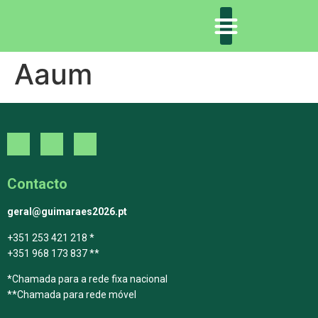
Aaum
DECLARAÇÃO DE GUIMARÃES: ONE PLANET CITY
DECLARAÇÃO DE COLABORAÇÃO
GUIMARÃES 2030
Contacto
geral@guimaraes2026.pt
+351 253 421 218 *
+351 968 173 837 **
*Chamada para a rede fixa nacional
**Chamada para rede móvel