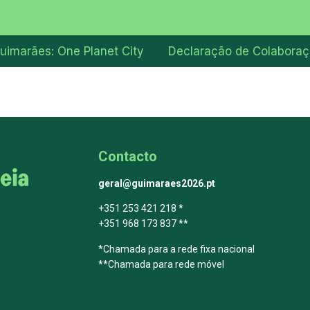
uimarães: One Planet City
Declaração de Colabora
Contacto
geral@guimaraes2026.pt
+351 253 421 218 *
+351 968 173 837 **
*Chamada para a rede fixa nacional
**Chamada para rede móvel