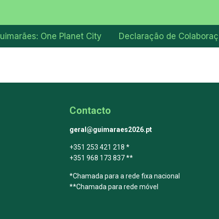
uimarães: One Planet City
Declaração de Colabora
Contacto
geral@guimaraes2026.pt
+351 253 421 218 *
+351 968 173 837 **
*Chamada para a rede fixa nacional
**Chamada para rede móvel