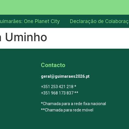
uimarães: One Planet City
Declaração de Colabora
a Uminho
Contacto
geral@guimaraes2026.pt
+351 253 421 218 *
+351 968 173 837 **
*Chamada para a rede fixa nacional
**Chamada para rede móvel