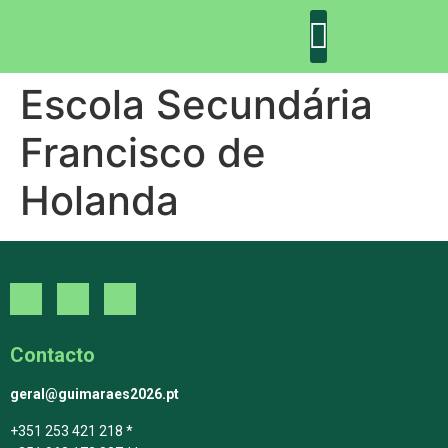
Escola Secundária
DECLARAÇÃO DE GUIMARÃES: ONE PLANET CITY
DECLARAÇÃO DE COLABORAÇÃO
GUIMARÃES 2030
Francisco de
Holanda
Contacto
geral@guimaraes2026.pt
+351 253 421 218 *