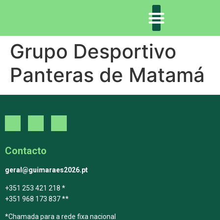
Grupo Desportivo
DECLARAÇÃO DE GUIMARÃES: ONE PLANET CITY
DECLARAÇÃO DE COLABORAÇÃO
GUIMARÃES 2030
Panteras de Matamá
Contacto
geral@guimaraes2026.pt
+351 253 421 218 *
+351 968 173 837 **
*Chamada para a rede fixa nacional