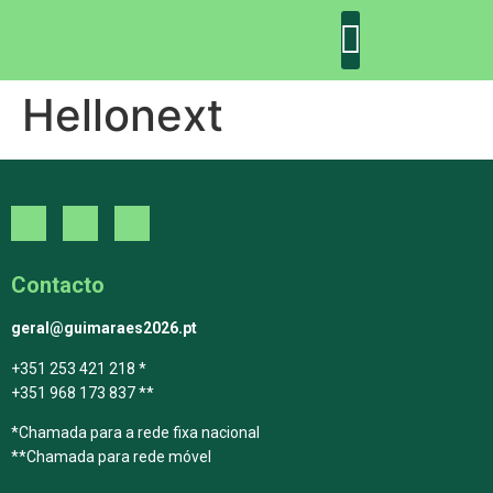
Hellonext
DECLARAÇÃO DE GUIMARÃES: ONE PLANET CITY
DECLARAÇÃO DE COLABORAÇÃO
GUIMARÃES 2030
Contacto
geral@guimaraes2026.pt
+351 253 421 218 *
+351 968 173 837 **
*Chamada para a rede fixa nacional
**Chamada para rede móvel