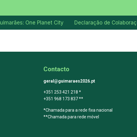
uimarães: One Planet City
Declaração de Colabora
Contacto
geral@guimaraes2026.pt
+351 253 421 218 *
+351 968 173 837 **
*Chamada para a rede fixa nacional
**Chamada para rede móvel