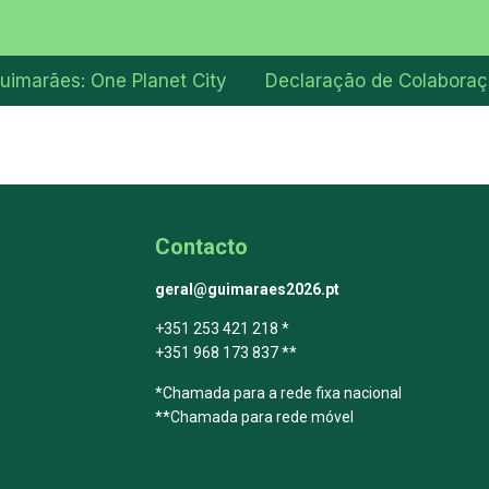
uimarães: One Planet City
Declaração de Colabora
Contacto
geral@guimaraes2026.pt
+351 253 421 218 *
+351 968 173 837 **
*Chamada para a rede fixa nacional
**Chamada para rede móvel