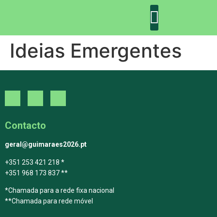
Ideias Emergentes
DECLARAÇÃO DE GUIMARÃES: ONE PLANET CITY
DECLARAÇÃO DE COLABORAÇÃO
GUIMARÃES 2030
Contacto
geral@guimaraes2026.pt
+351 253 421 218 *
+351 968 173 837 **
*Chamada para a rede fixa nacional
**Chamada para rede móvel