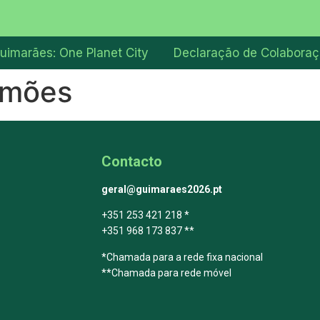
uimarães: One Planet City
Declaração de Colabora
imões
Contacto
geral@guimaraes2026.pt
+351 253 421 218 *
+351 968 173 837 **
*Chamada para a rede fixa nacional
**Chamada para rede móvel