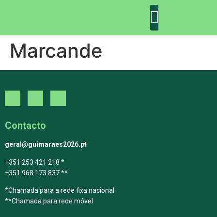
Marcande
DECLARAÇÃO DE GUIMARÃES: ONE PLANET CITY
DECLARAÇÃO DE COLABORAÇÃO
GUIMARÃES 2030
Contacto
geral@guimaraes2026.pt
+351 253 421 218 *
+351 968 173 837 **
*Chamada para a rede fixa nacional
**Chamada para rede móvel