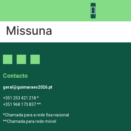
Missuna
DECLARAÇÃO DE GUIMARÃES: ONE PLANET CITY
DECLARAÇÃO DE COLABORAÇÃO
GUIMARÃES 2030
Contacto
geral@guimaraes2026.pt
+351 253 421 218 *
+351 968 173 837 **
*Chamada para a rede fixa nacional
**Chamada para rede móvel