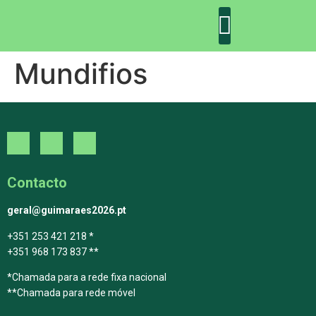
Mundifios
DECLARAÇÃO DE GUIMARÃES: ONE PLANET CITY
DECLARAÇÃO DE COLABORAÇÃO
GUIMARÃES 2030
Contacto
geral@guimaraes2026.pt
+351 253 421 218 *
+351 968 173 837 **
*Chamada para a rede fixa nacional
**Chamada para rede móvel