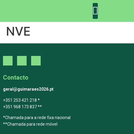
NVE
DECLARAÇÃO DE GUIMARÃES: ONE PLANET CITY
DECLARAÇÃO DE COLABORAÇÃO
GUIMARÃES 2030
Contacto
geral@guimaraes2026.pt
+351 253 421 218 *
+351 968 173 837 **
*Chamada para a rede fixa nacional
**Chamada para rede móvel