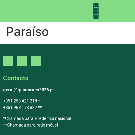
Paraíso
DECLARAÇÃO DE GUIMARÃES: ONE PLANET CITY
DECLARAÇÃO DE COLABORAÇÃO
GUIMARÃES 2030
Contacto
geral@guimaraes2026.pt
+351 253 421 218 *
+351 968 173 837 **
*Chamada para a rede fixa nacional
**Chamada para rede móvel