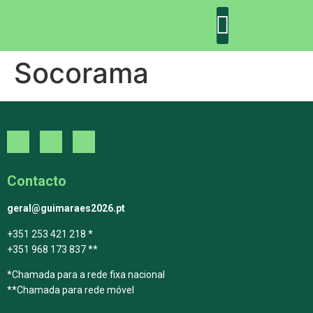
Socorama
DECLARAÇÃO DE GUIMARÃES: ONE PLANET CITY
DECLARAÇÃO DE COLABORAÇÃO
GUIMARÃES 2030
Contacto
geral@guimaraes2026.pt
+351 253 421 218 *
+351 968 173 837 **
*Chamada para a rede fixa nacional
**Chamada para rede móvel