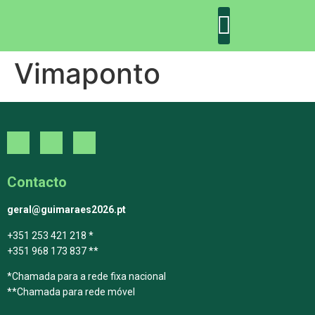
Vimaponto
DECLARAÇÃO DE GUIMARÃES: ONE PLANET CITY
DECLARAÇÃO DE COLABORAÇÃO
GUIMARÃES 2030
Contacto
geral@guimaraes2026.pt
+351 253 421 218 *
+351 968 173 837 **
*Chamada para a rede fixa nacional
**Chamada para rede móvel