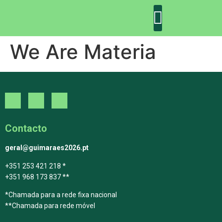
We Are Materia
DECLARAÇÃO DE GUIMARÃES: ONE PLANET CITY
DECLARAÇÃO DE COLABORAÇÃO
GUIMARÃES 2030
Contacto
geral@guimaraes2026.pt
+351 253 421 218 *
+351 968 173 837 **
*Chamada para a rede fixa nacional
**Chamada para rede móvel