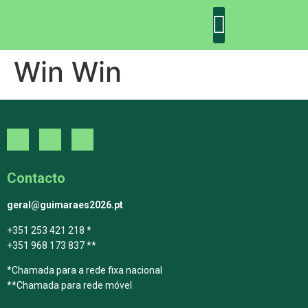
Win Win
DECLARAÇÃO DE GUIMARÃES: ONE PLANET CITY
DECLARAÇÃO DE COLABORAÇÃO
GUIMARÃES 2030
Contacto
geral@guimaraes2026.pt
+351 253 421 218 *
+351 968 173 837 **
*Chamada para a rede fixa nacional
**Chamada para rede móvel