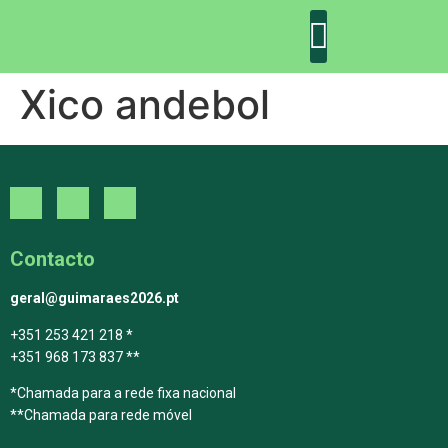
Xico andebol
DECLARAÇÃO DE GUIMARÃES: ONE PLANET CITY
DECLARAÇÃO DE COLABORAÇÃO
GUIMARÃES 2030
Contacto
geral@guimaraes2026.pt
+351 253 421 218 *
+351 968 173 837 **
*Chamada para a rede fixa nacional
**Chamada para rede móvel