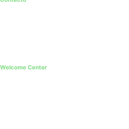
geral@guimaraes2026.pt
+351 253 421 218 *
+351 968 173 837 **
*Chamada para a rede fixa nacional
**Chamada para rede móvel
Welcome Center
Rua Paio Galvão
Segunda a Domingo
09h00 – 19h00