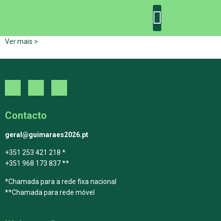
Ver mais >
DECLARAÇÃO DE GUIMARÃES: ONE PLANET CITY
DECLARAÇÃO DE COLABORAÇÃO
GUIMARÃES 2030
Contacto
geral@guimaraes2026.pt
+351 253 421 218 *
+351 968 173 837 **
*Chamada para a rede fixa nacional
**Chamada para rede móvel